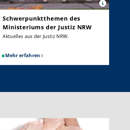
x
Quelle:
Justiz
ia
Schwerpunktthemen des
NRW
Ministeriums der Justiz NRW
Aktuelles aus der Justiz NRW.
Mehr erfahren
über
Schwerpunktthemen
des
Ministeriums
der
Justiz
NRW