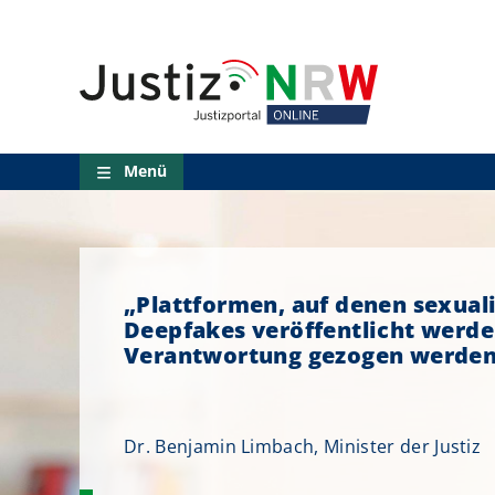
Startseite des Justizport
Direkt
Orientierungsbereich
zum
(Sprungmarken)
Inhalt
Zum
technischen
Menü
Zur
Suche
Menü
Zur
NRW-
Entscheidungssuche
Zur
Schnellnavigation
Zur
„Plattformen, auf denen sexuali
Hauptnavigation
Deepfakes veröffentlicht werde
Zum
Verantwortung gezogen werden
aktuellen
Inhalt
Zu
ausgewählten
Dr. Benjamin Limbach, Minister der Justiz
Links
zu
einzelnen