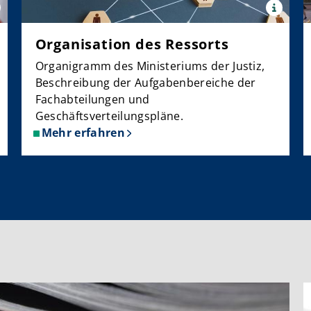
x
e:
Quelle:
©
Organisation des Ressorts
PantherMed
/
Organigramm des Ministeriums der Justiz,
ilixe48
ermann
Beschreibung der Aufgabenbereiche der
Fachabteilungen und
Geschäftsverteilungspläne.
Mehr erfahren
über
Organisation
des
Ressorts