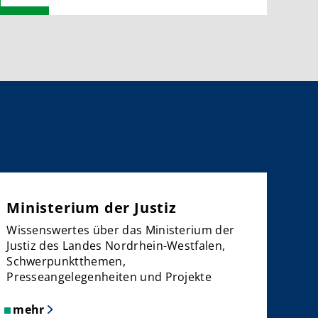
NRW:
Weiter
keine
Suspendierung
eines
Beigeordneten
im
Zusammenhang
mit
der
sogenannten
Luxus-
Ministerium der Justiz
Schleuser-
Wissenswertes über das Ministerium der
Affäre
Justiz des Landes Nordrhein-Westfalen,
Schwerpunktthemen,
Presseangelegenheiten und Projekte
mehr