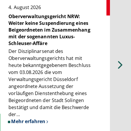
4. August 2026
3
Oberverwaltungsgericht NRW:
V
Weiter keine Suspendierung eines
G
Beigeordneten im Zusammenhang
A
mit der sogenannten Luxus-
P
Schleuser-Affäre
D
Der Disziplinarsenat des
s
Oberverwaltungsgerichts hat mit
e
heute bekanntgegebenem Beschluss
P
vom 03.08.2026 die vom
d
Verwaltungsgericht Düsseldorf
g
angeordnete Aussetzung der
a
vorläufigen Dienstenthebung eines
a
Beigeordneten der Stadt Solingen
bestätigt und damit die Beschwerde
der…
Mehr erfahren
über
Oberverwaltungsgericht