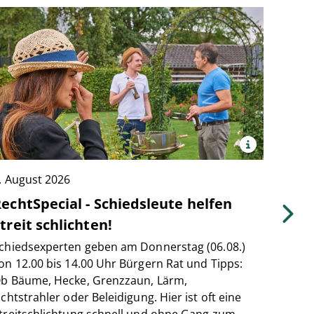
x
Quelle:
Justiz
. August 2026
NRW
3. Aug
echtSpecial - Schiedsleute helfen
News
treit schlichten!
Neuigk
Nordrh
chiedsexperten geben am Donnerstag (06.08.)
Mehr
on 12.00 bis 14.00 Uhr Bürgern Rat und Tipps:
b Bäume, Hecke, Grenzzaun, Lärm,
ichtstrahler oder Beleidigung. Hier ist oft eine
treitschlichtung schnell und ohne Gang zum