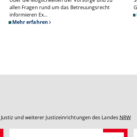
allen Fragen rund um das Betreuungsrecht
G
informieren Ex…
Mehr erfahren
über
Expertentelefon
zu
Betreuung
und
Vorsorgevollmacht
Justiz und weiterer Justizeinrichtungen des Landes
NRW