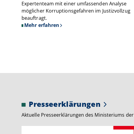
Expertenteam mit einer umfassenden Analyse
möglicher Korruptionsgefahren im Justizvollzug
beauftragt.
Mehr erfahren
über
Justizvollzug:
Unabhängiges
Expertenteam
zur
Korruptionsprävention
nimmt
Arbeit
auf
Presseerklärungen
Aktuelle Presseerklärungen des Ministeriums der 