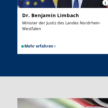
x
Quell
Land
Dr. Benjamin Limbach
NRW
/
Minister der Justiz des Landes Nordrhein-
Ralph
Sond
Westfalen
Mehr erfahren
über
Dr.
Benjamin
Limbach
Weitere Informationen