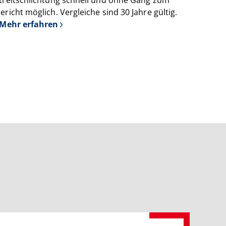
ericht möglich. Vergleiche sind 30 Jahre gültig.
Mehr erfahren
über
RechtSpecial
-
Schiedsleute
helfen
Streit
schlichten!