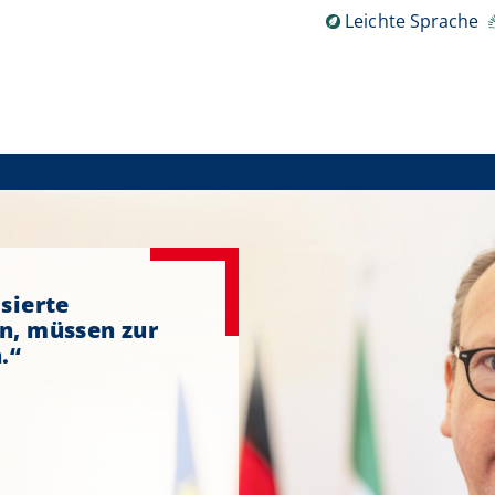
als des Landes Nordrhein-W
Leichte Sprache
sierte
n, müssen zur
.“