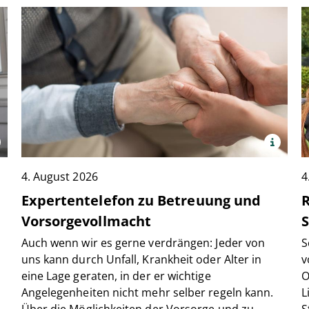
x
Quelle:
PantherMedia
4. August 2026
/
4
HayDmitriy
Expertentelefon zu Betreuung und
R
Vorsorgevollmacht
S
Auch wenn wir es gerne verdrängen: Jeder von
S
uns kann durch Unfall, Krankheit oder Alter in
v
eine Lage geraten, in der er wichtige
O
Angelegenheiten nicht mehr selber regeln kann.
L
Über die Möglichkeiten der Vorsorge und zu
S