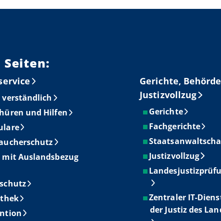
 Seiten:
service
Gerichte, Behörde
Justizvollzug
 verständlich
Gerichte
hüren und Hilfen
Fachgerichte
ulare
Staatsanwaltscha
aucherschutz
Justizvollzug
 mit Auslandsbezug
Landesjustizprüf
schutz
Zentraler IT-Diens
othek
der Justiz des La
ntion