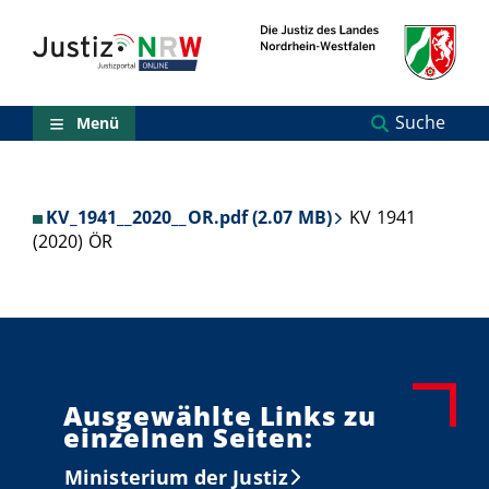
Direkt
Orientierungsbereich
zum
(Sprungmarken)
Inhalt
Zum
technischen
Menü
Suche
Menü
Zur
Suche
Zur
NRW-
KV_1941__2020__OR.pdf (2.07 MB)
KV 1941
Entscheidungssuche
(2020) ÖR
Zur
Hauptnavigation
Zum
aktuellen
Inhalt
Zu
ausgewählten
Links
Ausgewählte Links zu
zu
einzelnen Seiten:
einzelnen
Seiten
Ministerium der Justiz