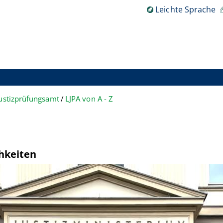
Leichte Sprache
ustizprüfungsamt
LJPA von A - Z
hkeiten