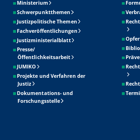
Ministerium
Form
Schwerpunktthemen
Verbr
Justizpolitische Themen
Recht
Fachveröffentlichungen
Opfer
Justizministerialblatt
Bibli
Presse/
Öffentlichkeitsarbeit
Präve
JUMIKO
Recht
Projekte und Verfahren der
Justiz
Recht
Dokumentations- und
Term
Forschungsstelle