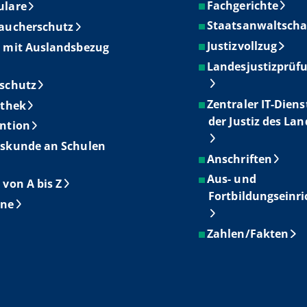
Fachgerichte
ulare
Staatsanwaltscha
aucherschutz
Justizvollzug
 mit Auslandsbezug
Landesjustizprüf
schutz
Zentraler IT-Diens
othek
der Justiz des La
ntion
skunde an Schulen
Anschriften
Aus- und
 von A bis Z
Fortbildungseinr
ine
Zahlen/Fakten