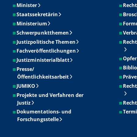
Minister
Recht
Staatssekretärin
Brosc
Ministerium
Form
Schwerpunktthemen
Verbr
Justizpolitische Themen
Recht
Fachveröffentlichungen
Opfer
Justizministerialblatt
Bibli
Presse/
Öffentlichkeitsarbeit
Präve
JUMIKO
Recht
Projekte und Verfahren der
Justiz
Recht
Dokumentations- und
Term
Forschungsstelle