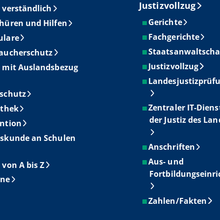
Justizvollzug
 verständlich
Gerichte
hüren und Hilfen
Fachgerichte
ulare
Staatsanwaltscha
aucherschutz
Justizvollzug
 mit Auslandsbezug
Landesjustizprüf
schutz
Zentraler IT-Diens
othek
der Justiz des La
ntion
skunde an Schulen
Anschriften
Aus- und
 von A bis Z
Fortbildungseinr
ine
Zahlen/Fakten