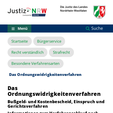
Direkt
Orientierungsbereich
zum
(Sprungmarken)
Inhalt
Zum
technischen
Menü
Suche
Menü
Zur
Suche
Startseite
Bürgerservice
Zur
NRW-
Entscheidungssuche
Recht verständlich
Strafrecht
Zur
Hauptnavigation
Besondere Verfahrensarten
Zum
aktuellen
Das Ordnungswidrigkeitenverfahren
Inhalt
Zu
Das
ausgewählten
Links
Ordnungswidrigkeitenverfahren
zu
Bußgeld- und Kostenbescheid, Einspruch und
einzelnen
Gerichtsverfahren
Seiten