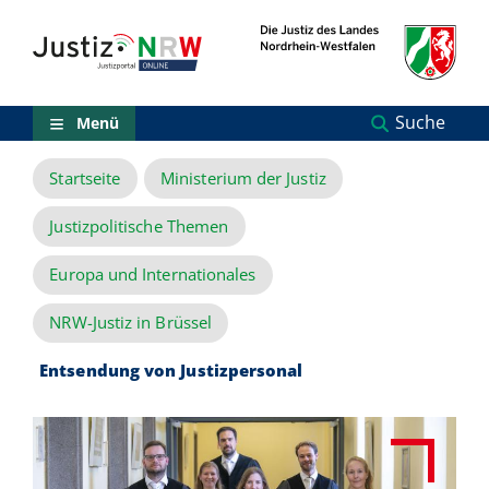
Direkt
Orientierungsbereich
zum
(Sprungmarken)
Inhalt
Zum
technischen
Menü
Suche
Menü
Zur
Suche
Startseite
Ministerium der Justiz
Zur
NRW-
Entscheidungssuche
Justizpolitische Themen
Zur
Hauptnavigation
Europa und Internationales
Zum
aktuellen
NRW-Justiz in Brüssel
Inhalt
Zu
Entsendung von Justizpersonal
ausgewählten
Links
zu
einzelnen
Seiten