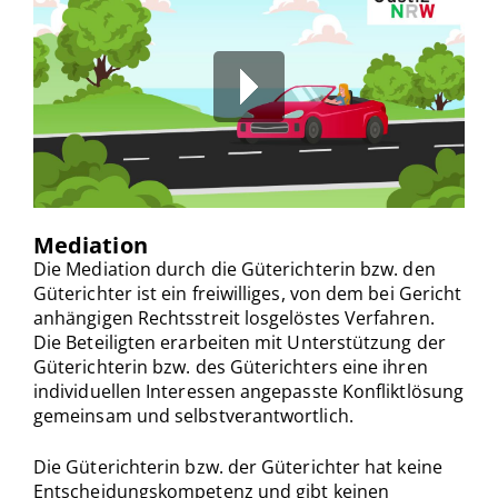
Mediation
00:00
/
00:00
Die Mediation durch die Güterichterin bzw. den
Güterichter ist ein freiwilliges, von dem bei Gericht
anhängigen Rechtsstreit losgelöstes Verfahren.
Die Beteiligten erarbeiten mit Unterstützung der
Güterichterin bzw. des Güterichters eine ihren
individuellen Interessen angepasste Konfliktlösung
gemeinsam und selbstverantwortlich.
Die Güterichterin bzw. der Güterichter hat keine
Entscheidungskompetenz und gibt keinen