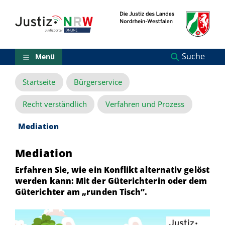
Direkt
Orientierungsbereich
zum
(Sprungmarken)
Inhalt
Zum
technischen
Menü
Suche
Menü
Zur
Suche
Startseite
Bürgerservice
Zur
NRW-
Entscheidungssuche
Recht verständlich
Verfahren und Prozess
Zur
Hauptnavigation
Mediation
Zum
aktuellen
Mediation
Inhalt
Zu
Erfahren Sie, wie ein Konflikt alternativ gelöst
ausgewählten
werden kann: Mit der Güterichterin oder dem
Links
Güterichter am „runden Tisch“.
zu
einzelnen
Seiten