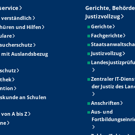
service
Gerichte, Behörde
Justizvollzug
 verständlich
Gerichte
hüren und Hilfen
Fachgerichte
ulare
Staatsanwaltscha
aucherschutz
Justizvollzug
 mit Auslandsbezug
Landesjustizprüf
schutz
Zentraler IT-Diens
othek
der Justiz des La
ntion
skunde an Schulen
Anschriften
Aus- und
 von A bis Z
Fortbildungseinr
ine