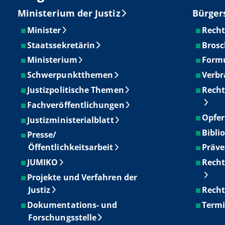
Ministerium der Justiz
Bürger
Minister
Recht
Staatssekretärin
Brosc
Ministerium
Form
Schwerpunktthemen
Verbr
Justizpolitische Themen
Recht
Fachveröffentlichungen
Opfer
Justizministerialblatt
Bibli
Presse/
Öffentlichkeitsarbeit
Präve
JUMIKO
Recht
Projekte und Verfahren der
Justiz
Recht
Dokumentations- und
Term
Forschungsstelle