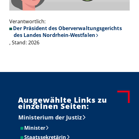
Verantwortlich:
00:00
/
00:00
Der Präsident des Oberverwaltungsgerichts
des Landes Nordrhein-Westfalen
, Stand: 2026
Ausgewählte Links zu
einzelnen Seiten:
Ministerium der Justiz
Minister
Staatssekretärin