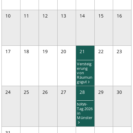
10
11
12
13
14
15
16
17
18
19
20
21
22
23
Versteig
erung
von
Räumun
gsgut
24
25
26
27
28
29
30
NRW-
Tag 2026
in
Münster
31