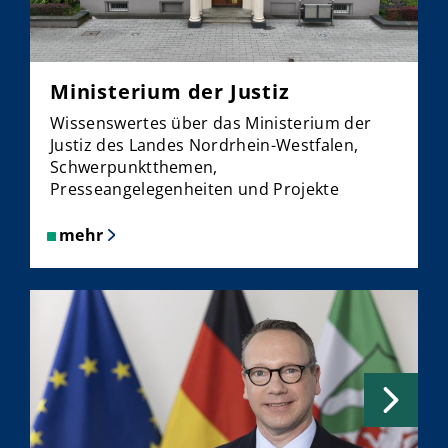
an
der
HS
Justiz
Ministerium der Justiz
NRW
00:00
/
00:00
Wissenswertes über das Ministerium der
Justiz des Landes Nordrhein-Westfalen,
Schwerpunktthemen,
Presseangelegenheiten und Projekte
mehr