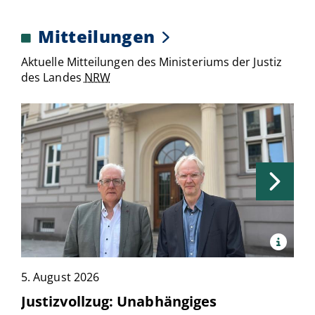
Mitteilungen
Aktuelle Mitteilungen des Ministeriums der Justiz
des Landes
NRW
x
Quelle:
Justiz
5. August 2026
NRW
4
Justizvollzug: Unabhängiges