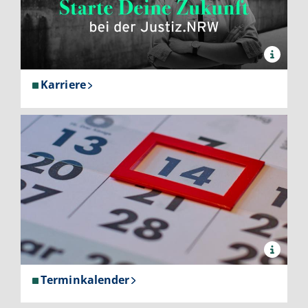
x
Quelle:
Justiz
Karriere
NRW
x
Quelle:
Justiz
Terminkalender
NRW