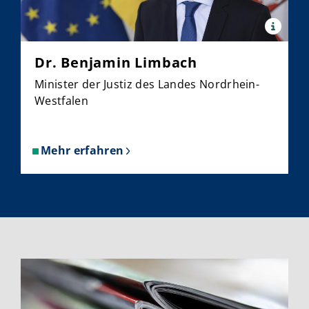
x
Quelle:
Land
Dr. Benjamin Limbach
NRW
/
Minister der Justiz des Landes Nordrhein-
Ralph
Sonderman
Westfalen
Mehr erfahren
über
Dr.
Benjamin
Limbach
Weitere Informationen