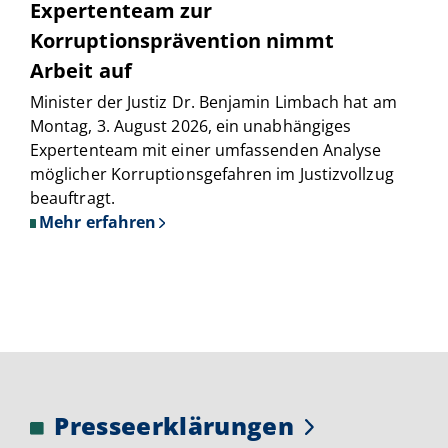
Expertenteam zur
Korruptionsprävention nimmt
A
u
Arbeit auf
e
Minister der Justiz Dr. Benjamin Limbach hat am
A
Montag, 3. August 2026, ein unabhängiges
Ü
Expertenteam mit einer umfassenden Analyse
a
möglicher Korruptionsgefahren im Justizvollzug
i
beauftragt.
Mehr erfahren
über
Justizvollzug:
Unabhängiges
Expertenteam
zur
Korruptionsprävention
nimmt
Arbeit
auf
Presseerklärungen