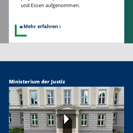
und Essen aufgenommen.
Mehr erfahren
über
Hochschule
der
Justiz
NRW:
Mit
Recht
in
Ministerium der Justiz
die
Zukunft
-
258
neue
Studierende
starten