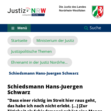
Direkt
Orientierungsbereich
zum
(Sprungmarken)
Inhalt
Zum
technischen
Menü
Suche
Menü
Zur
Suche
Startseite
Ministerium der Justiz
Zur
NRW-
Entscheidungssuche
Justizpolitische Themen
Zur
Hauptnavigation
Ehrenamt in der Justiz Nordrhein-Westfalen
Zum
aktuellen
Schiedsmann Hans-Juergen Schwarz
Inhalt
Zu
Schiedsmann Hans-Juergen
ausgewählten
Links
Schwarz
zu
"Dass einer richtig im Streit hier raus geht,
einzelnen
Seiten
das habe ich noch nicht erlebt. [...] [Zur