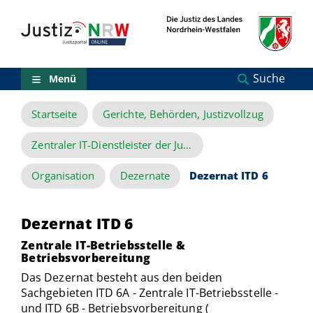
Direkt
Orientierungsbereich
zum
(Sprungmarken)
Inhalt
Zum
technischen
Menü
Suche
Menü
Zur
Suche
Startseite
Gerichte, Behörden, Justizvollzug
Zur
NRW-
Entscheidungssuche
Zentraler IT-Dienstleister der Justiz des Landes NRW
Zur
Hauptnavigation
Organisation
Dezernate
Dezernat ITD 6
Zum
aktuellen
Inhalt
Dezernat ITD 6
Zu
ausgewählten
Zentrale IT-Betriebsstelle &
Links
Betriebsvorbereitung
zu
Das Dezernat besteht aus den beiden
einzelnen
Sachgebieten ITD 6A - Zentrale IT-Betriebsstelle -
Seiten
und ITD 6B - Betriebsvorbereitung (