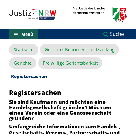
Direkt
Orientierungsbereich
zum
(Sprungmarken)
Inhalt
Zum
technischen
Menü
Suche
Menü
Zur
Suche
Startseite
Gerichte, Behörden, Justizvollzug
Zur
NRW-
Entscheidungssuche
Gerichte
Freiwillige Gerichtsbarkeit
Zur
Hauptnavigation
Registersachen
Zum
aktuellen
Registersachen
Inhalt
Zu
Sie sind Kaufmann und möchten eine
ausgewählten
Handelsgesellschaft gründen? Möchten
Links
einen Verein oder eine Genossenschaft
zu
gründen?
einzelnen
Umfangreiche Informationen zum Handels-,
Seiten
Gesellschafts- Vereins-, Partnerschafts- und