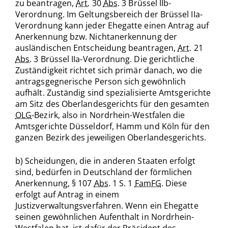
zu beantragen,
Art.
30
Abs.
3 Brüssel IIb-
Verordnung. Im Geltungsbereich der Brüssel IIa-
Verordnung kann jeder Ehegatte einen Antrag auf
Anerkennung bzw. Nichtanerkennung der
ausländischen Entscheidung beantragen,
Art.
21
Abs.
3 Brüssel IIa-Verordnung. Die gerichtliche
Zuständigkeit richtet sich primär danach, wo die
antragsgegnerische Person sich gewöhnlich
aufhält. Zuständig sind spezialisierte Amtsgerichte
am Sitz des Oberlandesgerichts für den gesamten
OLG
-Bezirk, also in Nordrhein-Westfalen die
Amtsgerichte Düsseldorf, Hamm und Köln für den
ganzen Bezirk des jeweiligen Oberlandesgerichts.
b) Scheidungen, die in anderen Staaten erfolgt
sind, bedürfen in Deutschland der förmlichen
Anerkennung, § 107
Abs.
1 S. 1
FamFG
. Diese
erfolgt auf Antrag in einem
Justizverwaltungsverfahren. Wenn ein Ehegatte
seinen gewöhnlichen Aufenthalt in Nordrhein-
Westfalen hat, ist dafür der Präsident des