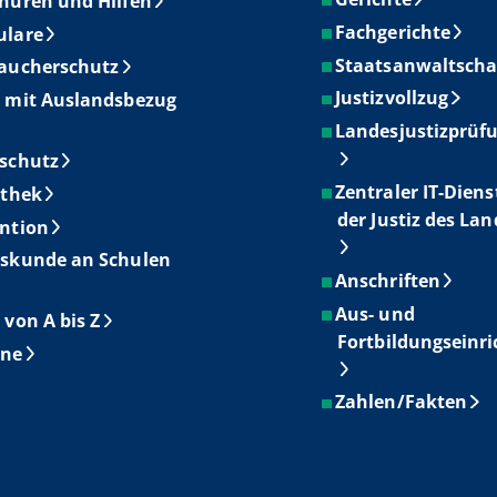
hüren und Hilfen
Fachgerichte
ulare
Staatsanwaltscha
aucherschutz
Justizvollzug
 mit Auslandsbezug
Landesjustizprüf
schutz
Zentraler IT-Diens
othek
der Justiz des La
ntion
skunde an Schulen
Anschriften
Aus- und
 von A bis Z
Fortbildungseinr
ine
Zahlen/Fakten