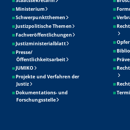
Staatssekretärin
Brosc
Ministerium
Form
Schwerpunktthemen
Verbr
Justizpolitische Themen
Recht
Fachveröffentlichungen
Opfer
Justizministerialblatt
Bibli
Presse/
Öffentlichkeitsarbeit
Präve
JUMIKO
Recht
Projekte und Verfahren der
Justiz
Recht
Dokumentations- und
Term
Forschungsstelle