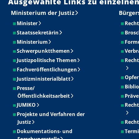
Ausgewählte Links zu einzelnen
Ministerium der Justiz
Bürger
Minister
Recht
Staatssekretärin
Brosc
Ministerium
Form
Schwerpunktthemen
Verbr
Justizpolitische Themen
Recht
Fachveröffentlichungen
Opfer
Justizministerialblatt
Bibli
Presse/
Öffentlichkeitsarbeit
Präve
JUMIKO
Recht
Projekte und Verfahren der
Justiz
Recht
Dokumentations- und
Term
Forschungsstelle