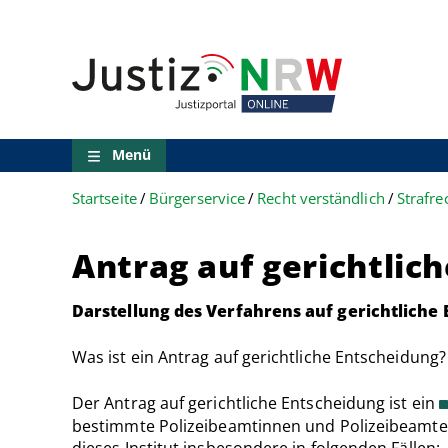
Direkt
Orientierungsbereich
zum
(Sprungmarken)
Inhalt
Zum
technischen
Menü
Zur
Suche
Menü
Zur
NRW-
Startseite
Bürgerservice
Recht verständlich
Strafre
Entscheidungssuche
Zur
Hauptnavigation
Antrag auf gerichtlic
Zum
aktuellen
Inhalt
Darstellung des Verfahrens auf gerichtliche
Zu
ausgewählten
Was ist ein Antrag auf gerichtliche Entscheidung?
Links
zu
Der Antrag auf gerichtliche Entscheidung ist ein
einzelnen
Seiten
bestimmte Polizeibeamtinnen und Polizeibeamte) g