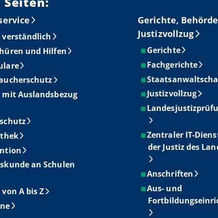
 Seiten:
service
Gerichte, Behörde
Justizvollzug
 verständlich
Gerichte
hüren und Hilfen
Fachgerichte
ulare
Staatsanwaltscha
aucherschutz
Justizvollzug
 mit Auslandsbezug
Landesjustizprüf
schutz
Zentraler IT-Diens
othek
der Justiz des La
ntion
skunde an Schulen
Anschriften
Aus- und
 von A bis Z
Fortbildungseinr
ine