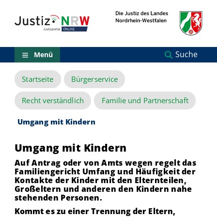
Direkt
Orientierungsbereich
zum
(Sprungmarken)
Inhalt
Zum
technischen
Menü
Suche
Menü
Zur
Suche
Startseite
Bürgerservice
Zur
NRW-
Entscheidungssuche
Recht verständlich
Familie und Partnerschaft
Zur
Hauptnavigation
Umgang mit Kindern
Zum
aktuellen
Umgang mit Kindern
Inhalt
Zu
Auf Antrag oder von Amts wegen regelt das
ausgewählten
Familiengericht Umfang und Häufigkeit der
Links
Kontakte der Kinder mit den Elternteilen,
zu
Großeltern und anderen den Kindern nahe
einzelnen
stehenden Personen.
Seiten
Kommt es zu einer Trennung der Eltern,