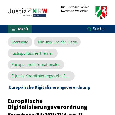
Direkt
Orientierungsbereich
zum
(Sprungmarken)
Inhalt
Zum
technischen
Menü
Suche
Menü
Zur
Suche
Startseite
Ministerium der Justiz
Zur
NRW-
Entscheidungssuche
Justizpolitische Themen
Zur
Hauptnavigation
Europa und Internationales
Zum
aktuellen
E-Justiz Koordinierungsstelle Europa
Inhalt
Zu
Europäische Digitalisierungsverordnung
ausgewählten
Links
zu
Europäische
einzelnen
Digitalisierungsverordnung
Seiten
Verordnung (
EU
) 2023/2844 vom 13.