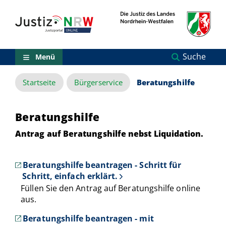
Direkt
Orientierungsbereich
zum
(Sprungmarken)
Inhalt
Zum
technischen
Menü
Suche
Menü
Zur
Suche
Startseite
Bürgerservice
Beratungshilfe
Zur
NRW-
Entscheidungssuche
Zur
Beratungshilfe
Hauptnavigation
Antrag auf Beratungshilfe nebst Liquidation.
Zum
aktuellen
Inhalt
Zu
Beratungshilfe beantragen - Schritt für
ausgewählten
Schritt, einfach erklärt.
Links
Füllen Sie den Antrag auf Beratungshilfe online
zu
aus.
einzelnen
Seiten
Beratungshilfe beantragen - mit