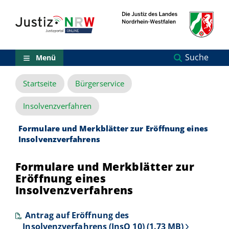
Direkt
Orientierungsbereich
zum
(Sprungmarken)
Inhalt
Zum
technischen
Menü
Suche
Menü
Zur
Suche
Startseite
Bürgerservice
Zur
NRW-
Entscheidungssuche
Insolvenzverfahren
Zur
Hauptnavigation
Formulare und Merkblätter zur Eröffnung eines
Zum
Insolvenzverfahrens
aktuellen
Inhalt
Formulare und Merkblätter zur
Zu
Eröffnung eines
ausgewählten
Links
Insolvenzverfahrens
zu
einzelnen
Antrag auf Eröffnung des
Seiten
Insolvenzverfahrens (InsO 10) (1.73 MB)