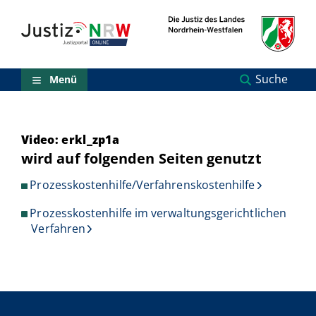
Direkt
Orientierungsbereich
zum
(Sprungmarken)
Inhalt
Zum
technischen
Menü
Suche
Menü
Zur
Suche
Zur
NRW-
Video: erkl_zp1a
Entscheidungssuche
wird auf folgenden Seiten genutzt
Zur
Hauptnavigation
Prozesskostenhilfe/Verfahrenskostenhilfe
Zum
aktuellen
Prozesskostenhilfe im verwaltungsgerichtlichen
Inhalt
Verfahren
Zu
ausgewählten
Links
zu
einzelnen
Seiten