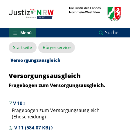
Direkt
Orientierungsbereich
zum
(Sprungmarken)
Inhalt
Zum
technischen
Menü
Suche
Menü
Zur
Suche
Startseite
Bürgerservice
Zur
NRW-
Entscheidungssuche
Versorgungsausgleich
Zur
Hauptnavigation
Versorgungsausgleich
Zum
aktuellen
Fragebogen zum Versorgungsausgleich.
Inhalt
Zu
ausgewählten
V 10
Links
Fragebogen zum Versorgungsausgleich
zu
(Ehescheidung)
einzelnen
Seiten
V 11 (584.07 KB)