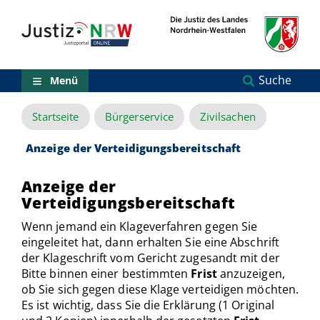
Direkt
Orientierungsbereich
zum
(Sprungmarken)
Inhalt
Zum
technischen
Menü
Suche
Menü
Zur
Suche
Startseite
Bürgerservice
Zivilsachen
Zur
NRW-
Entscheidungssuche
Anzeige der Verteidigungsbereitschaft
Zur
Hauptnavigation
Anzeige der
Zum
Verteidigungsbereitschaft
aktuellen
Inhalt
Wenn jemand ein Klageverfahren gegen Sie
Zu
eingeleitet hat, dann erhalten Sie eine Abschrift
ausgewählten
der Klageschrift vom Gericht zugesandt mit der
Links
Bitte binnen einer bestimmten
Frist
anzuzeigen,
zu
ob Sie sich gegen diese Klage verteidigen möchten.
einzelnen
Seiten
Es ist wichtig, dass Sie die Erklärung (1 Original