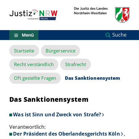
Direkt
Orientierungsbereich
zum
(Sprungmarken)
Inhalt
Zum
technischen
Menü
Suche
Menü
Zur
Suche
Startseite
Bürgerservice
Zur
NRW-
Entscheidungssuche
Recht verständlich
Strafrecht
Zur
Hauptnavigation
Oft gestellte Fragen
Das Sanktionensystem
Zum
aktuellen
Inhalt
Das Sanktionensystem
Zu
ausgewählten
Links
Was ist Sinn und Zweck von Strafe?
zu
einzelnen
Verantwortlich:
Seiten
Der Präsident des Oberlandesgerichts Köln
,