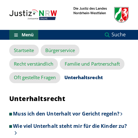
Direkt
Orientierungsbereich
zum
(Sprungmarken)
Inhalt
Zum
technischen
Menü
Suche
Menü
Zur
Suche
Startseite
Bürgerservice
Zur
NRW-
Entscheidungssuche
Recht verständlich
Familie und Partnerschaft
Zur
Hauptnavigation
Oft gestellte Fragen
Unterhaltsrecht
Zum
aktuellen
Inhalt
Unterhaltsrecht
Zu
ausgewählten
Links
Muss ich den Unterhalt vor Gericht regeln?
zu
einzelnen
Wie viel Unterhalt steht mir für die Kinder zu?
Seiten