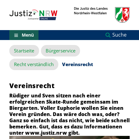
Direkt
Orientierungsbereich
zum
(Sprungmarken)
Inhalt
Zum
technischen
Menü
Suche
Menü
Zur
Suche
Startseite
Bürgerservice
Zur
NRW-
Entscheidungssuche
Recht verständlich
Vereinsrecht
Zur
Hauptnavigation
Zum
Vereinsrecht
aktuellen
Inhalt
Rüdiger und Sven sitzen nach einer
Zu
erfolgreichen Skate-Runde gemeinsam im
ausgewählten
Biergarten. Voller Euphorie wollen Sie einen
Links
Verein gründen. Das wäre doch was, oder?
zu
Ganz so einfach ist das nicht, wie beide schnell
einzelnen
bemerken. Gut, dass es dazu Informationen
Seiten
unter www.justiz.nrw gibt.