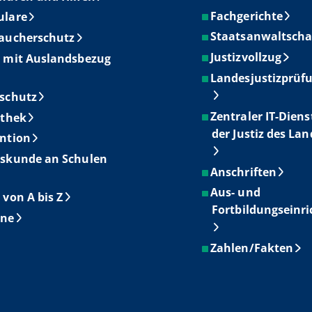
Fachgerichte
ulare
Staatsanwaltscha
aucherschutz
Justizvollzug
 mit Auslandsbezug
Landesjustizprüf
schutz
Zentraler IT-Diens
othek
der Justiz des La
ntion
skunde an Schulen
Anschriften
Aus- und
 von A bis Z
Fortbildungseinr
ine
Zahlen/Fakten