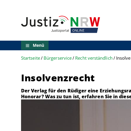
Direkt
Orientierungsbereich
zum
(Sprungmarken)
Inhalt
Zum
technischen
Menü
Zur
Suche
Menü
Zur
NRW-
Startseite
Bürgerservice
Recht verständlich
Insolve
Entscheidungssuche
Zur
Hauptnavigation
Insolvenzrecht
Zum
aktuellen
Inhalt
Der Verlag für den Rüdiger eine Erziehungsra
Zu
Honorar? Was zu tun ist, erfahren Sie in dies
ausgewählten
Links
zu
einzelnen
Seiten