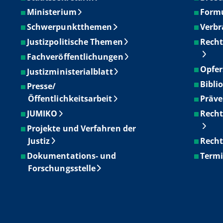
Ministerium
Form
Schwerpunktthemen
Verbr
Justizpolitische Themen
Recht
Fachveröffentlichungen
Opfer
Justizministerialblatt
Bibli
Presse/
Öffentlichkeitsarbeit
Präve
JUMIKO
Recht
Projekte und Verfahren der
Justiz
Recht
Dokumentations- und
Term
Forschungsstelle