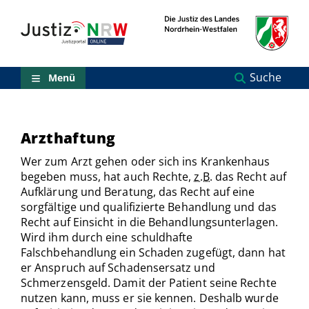
Direkt
Orientierungsbereich
zum
(Sprungmarken)
Inhalt
Zum
technischen
Menü
Suche
Menü
Zur
Suche
Zur
NRW-
Arzthaftung
Entscheidungssuche
Zur
Wer zum Arzt gehen oder sich ins Krankenhaus
Hauptnavigation
begeben muss, hat auch Rechte,
z.B.
das Recht auf
Zum
Aufklärung und Beratung, das Recht auf eine
aktuellen
sorgfältige und qualifizierte Behandlung und das
Inhalt
Recht auf Einsicht in die Behandlungsunterlagen.
Zu
Wird ihm durch eine schuldhafte
ausgewählten
Falschbehandlung ein Schaden zugefügt, dann hat
Links
zu
er Anspruch auf Schadensersatz und
einzelnen
Schmerzensgeld. Damit der Patient seine Rechte
Seiten
nutzen kann, muss er sie kennen. Deshalb wurde