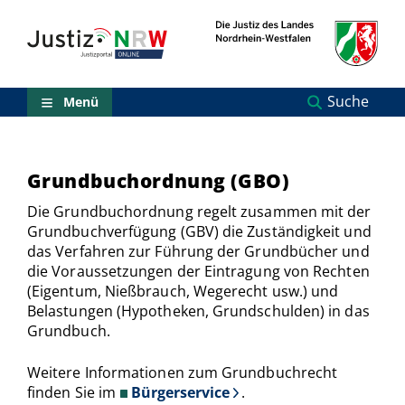
Direkt
Orientierungsbereich
zum
(Sprungmarken)
Inhalt
Zum
technischen
Menü
Suche
Menü
Zur
Suche
Zur
NRW-
Grundbuchordnung (GBO)
Entscheidungssuche
Zur
Die Grundbuchordnung regelt zusammen mit der
Hauptnavigation
Grundbuchverfügung (GBV) die Zuständigkeit und
Zum
das Verfahren zur Führung der Grundbücher und
aktuellen
die Voraussetzungen der Eintragung von Rechten
Inhalt
(Eigentum, Nießbrauch, Wegerecht usw.) und
Zu
Belastungen (Hypotheken, Grundschulden) in das
ausgewählten
Grundbuch.
Links
zu
einzelnen
Weitere Informationen zum Grundbuchrecht
Seiten
finden Sie im
Bürgerservice
.