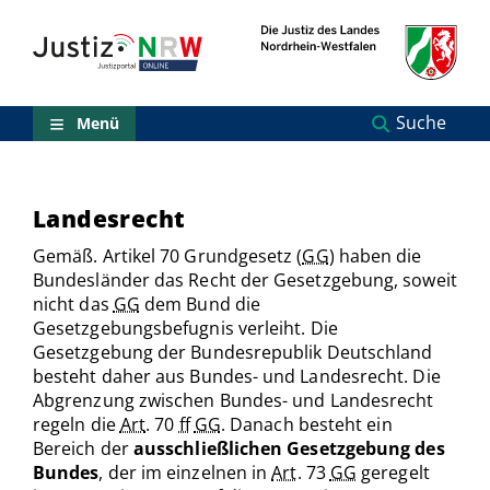
Direkt
Orientierungsbereich
zum
(Sprungmarken)
Inhalt
Zum
technischen
Menü
Suche
Menü
Zur
Suche
Zur
NRW-
Landesrecht
Entscheidungssuche
Zur
Gemäß. Artikel 70 Grundgesetz (
GG
) haben die
Hauptnavigation
Bundesländer das Recht der Gesetzgebung, soweit
Zum
nicht das
GG
dem Bund die
aktuellen
Gesetzgebungsbefugnis verleiht. Die
Inhalt
Gesetzgebung der Bundesrepublik Deutschland
Zu
besteht daher aus Bundes- und Landesrecht. Die
ausgewählten
Abgrenzung zwischen Bundes- und Landesrecht
Links
zu
regeln die
Art
. 70
ff
GG
. Danach besteht ein
einzelnen
Bereich der
ausschließlichen Gesetzgebung des
Seiten
Bundes
, der im einzelnen in
Art
. 73
GG
geregelt