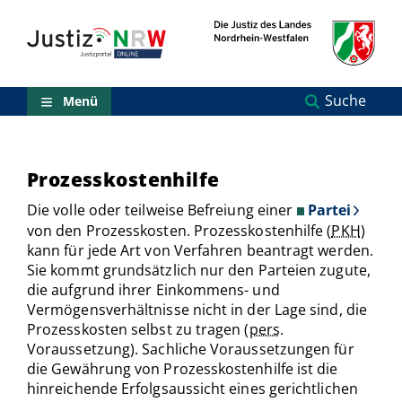
Direkt
Orientierungsbereich
zum
(Sprungmarken)
Inhalt
Zum
technischen
Menü
Suche
Menü
Zur
Suche
Zur
NRW-
Prozesskostenhilfe
Entscheidungssuche
Zur
Die volle oder teilweise Befreiung einer
Partei
Hauptnavigation
von den Prozesskosten. Prozesskostenhilfe (
PKH
)
Zum
kann für jede Art von Verfahren beantragt werden.
aktuellen
Sie kommt grundsätzlich nur den Parteien zugute,
Inhalt
die aufgrund ihrer Einkommens- und
Zu
Vermögensverhältnisse nicht in der Lage sind, die
ausgewählten
Links
Prozesskosten selbst zu tragen (
pers
.
zu
Voraussetzung). Sachliche Voraussetzungen für
einzelnen
die Gewährung von Prozesskostenhilfe ist die
Seiten
hinreichende Erfolgsaussicht eines gerichtlichen