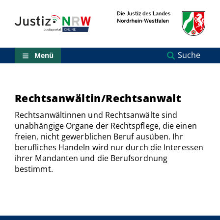
Direkt
Orientierungsbereich
zum
(Sprungmarken)
Inhalt
Zum
technischen
Menü
Suche
Menü
Zur
Suche
Zur
NRW-
Rechtsanwältin/Rechtsanwalt
Entscheidungssuche
Zur
Rechtsanwältinnen und Rechtsanwälte sind
Hauptnavigation
unabhängige Organe der Rechtspflege, die einen
Zum
freien, nicht gewerblichen Beruf ausüben. Ihr
aktuellen
berufliches Handeln wird nur durch die Interessen
Inhalt
ihrer Mandanten und die Berufsordnung
Zu
bestimmt.
ausgewählten
Links
zu
einzelnen
Seiten