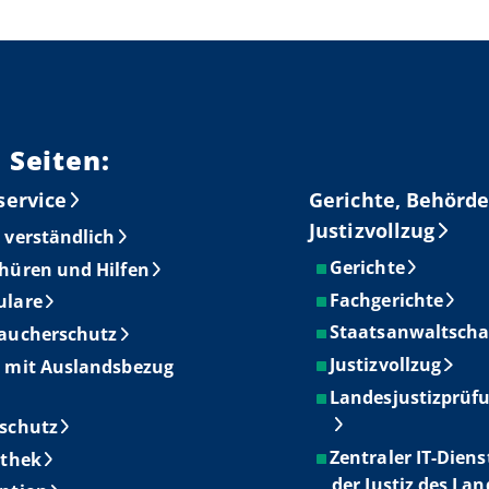
 Seiten:
service
Gerichte, Behörde
Justizvollzug
 verständlich
Gerichte
hüren und Hilfen
Fachgerichte
ulare
Staatsanwaltscha
aucherschutz
Justizvollzug
 mit Auslandsbezug
Landesjustizprüf
schutz
Zentraler IT-Diens
othek
der Justiz des La