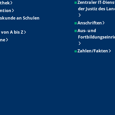
Zentraler IT-Diens
othek
der Justiz des La
ntion
skunde an Schulen
Anschriften
Aus- und
 von A bis Z
Fortbildungseinr
ine
Zahlen/Fakten