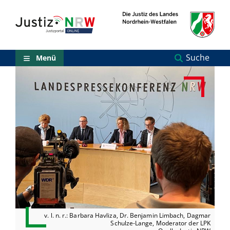
Direkt
Orientierungsbereich
zum
(Sprungmarken)
Inhalt
Zum
technischen
Menü
Suche
Menü
Zur
Suche
Zur
NRW-
Entscheidungssuche
Zur
Hauptnavigation
Zum
aktuellen
Inhalt
Zu
ausgewählten
Links
zu
einzelnen
v. l. n. r.: Barbara Havliza, Dr. Benjamin Limbach, Dagmar
Seiten
Schulze-Lange, Moderator der LPK