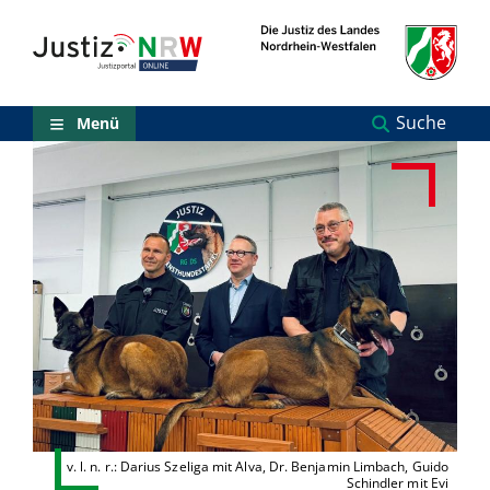
Direkt
Orientierungsbereich
zum
(Sprungmarken)
Inhalt
Zum
technischen
Menü
Suche
Menü
Zur
Suche
Zur
NRW-
Entscheidungssuche
Zur
Hauptnavigation
Zum
aktuellen
Inhalt
Zu
ausgewählten
Links
zu
einzelnen
Seiten
v. l. n. r.: Darius Szeliga mit Alva, Dr. Benjamin Limbach, Guido
Schindler mit Evi