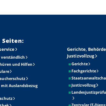
 Seiten:
service
Gerichte, Behörde
Justizvollzug
 verständlich
Gerichte
hüren und Hilfen
Fachgerichte
ulare
Staatsanwaltscha
aucherschutz
Justizvollzug
 mit Auslandsbezug
Landesjustizprüf
schutz
Zentraler IT-Diens
othek