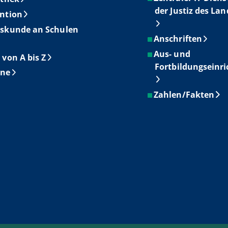
der Justiz des La
ntion
skunde an Schulen
Anschriften
Aus- und
 von A bis Z
Fortbildungseinr
ine
Zahlen/Fakten