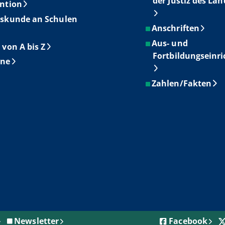
der Justiz des La
ntion
skunde an Schulen
Anschriften
Aus- und
 von A bis Z
Fortbildungseinr
ine
Zahlen/Fakten
Newsletter
Facebook