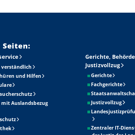
 Seiten:
service
Gerichte, Behörde
Justizvollzug
 verständlich
Gerichte
hüren und Hilfen
Fachgerichte
ulare
Staatsanwaltscha
aucherschutz
Justizvollzug
 mit Auslandsbezug
Landesjustizprüf
schutz
Zentraler IT-Diens
othek