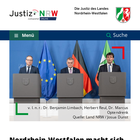
Direkt
Orientierungsbereich
zum
(Sprungmarken)
Inhalt
Zum
technischen
Menü
Suche
Menü
Zur
Suche
Zur
NRW-
Entscheidungssuche
Zur
Hauptnavigation
Zum
aktuellen
Inhalt
Zu
ausgewählten
v. l. n. r.: Dr. Benjamin Limbach, Herbert Reul, Dr. Marcus
Optendrenk
Links
Quelle: Land NRW / Josua Dunst
zu
einzelnen
Seiten
Nordrhein-Westfalen macht sich