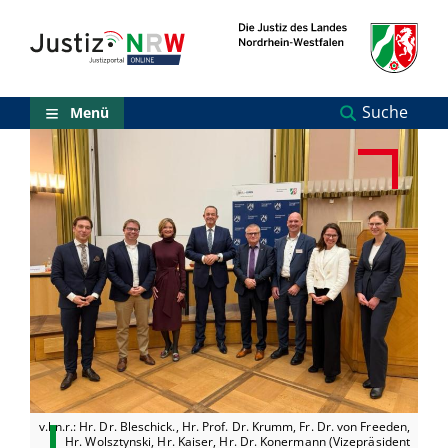
Direkt
Orientierungsbereich
zum
(Sprungmarken)
Inhalt
Zum
technischen
Menü
Suche
Menü
Zur
Suche
Zur
NRW-
Entscheidungssuche
Zur
Hauptnavigation
Zum
aktuellen
Inhalt
Zu
ausgewählten
Links
zu
einzelnen
Seiten
v.l.n.r.: Hr. Dr. Bleschick., Hr. Prof. Dr. Krumm, Fr. Dr. von Freeden,
Hr. Wolsztynski, Hr. Kaiser, Hr. Dr. Konermann (Vizepräsident