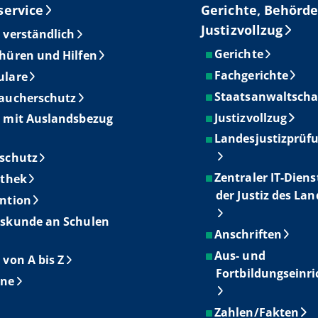
service
Gerichte, Behörde
Justizvollzug
 verständlich
Gerichte
hüren und Hilfen
Fachgerichte
ulare
Staatsanwaltscha
aucherschutz
Justizvollzug
 mit Auslandsbezug
Landesjustizprüf
schutz
Zentraler IT-Diens
othek
der Justiz des La
ntion
skunde an Schulen
Anschriften
Aus- und
 von A bis Z
Fortbildungseinr
ine
Zahlen/Fakten