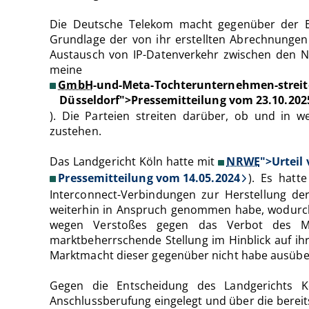
Die Deutsche Telekom macht gegenüber der Ed
Grundlage der von ihr erstellten Abrechnunge
Austausch von IP-Datenverkehr zwischen den N
meine
GmbH
-und-Meta-Tochterunternehmen-s
Düsseldorf">Pressemitteilung vom 23.10.202
). Die Parteien streiten darüber, ob und in 
zustehen.
Das Landgericht Köln hatte mit
NRWE
">Urteil
Pressemitteilung vom 14.05.2024
). Es hatt
Interconnect-Verbindungen zur Herstellung d
weiterhin in Anspruch genommen habe, wodurch 
wegen Verstoßes gegen das Verbot des Mis
marktbeherrschende Stellung im Hinblick auf i
Marktmacht dieser gegenüber nicht habe ausüb
Gegen die Entscheidung des Landgerichts K
Anschlussberufung eingelegt und über die bereit