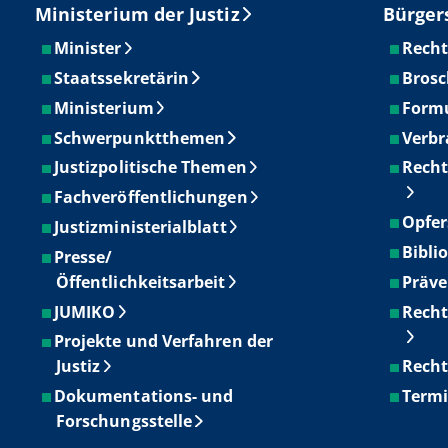
Ministerium der Justiz
Bürger
Minister
Recht
Staatssekretärin
Brosc
Ministerium
Form
Schwerpunktthemen
Verbr
Justizpolitische Themen
Recht
Fachveröffentlichungen
Opfer
Justizministerialblatt
Bibli
Presse/
Öffentlichkeitsarbeit
Präve
JUMIKO
Recht
Projekte und Verfahren der
Justiz
Recht
Dokumentations- und
Term
Forschungsstelle