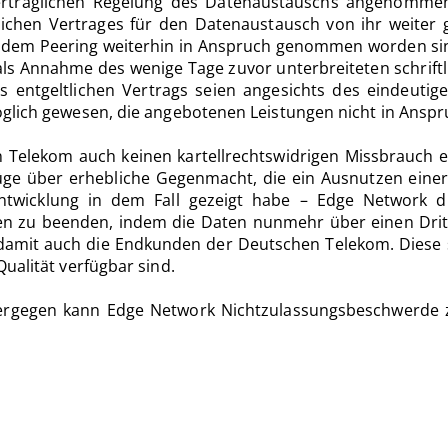
 vertraglichen Regelung des Datenaustauschs angenommen
lichen Vertrages für den Datenaustausch von ihr weiter
em Peering weiterhin in Anspruch genommen worden sind.
als Annahme des wenige Tage zuvor unterbreiteten schrift
 entgeltlichen Vertrags seien angesichts des eindeutig
öglich gewesen, die angebotenen Leistungen nicht in Ansp
 Telekom auch keinen kartellrechtswidrigen Missbrauch 
füge über erhebliche Gegenmacht, die ein Ausnutzen ein
ntwicklung in dem Fall gezeigt habe – Edge Network di
n zu beenden, indem die Daten nunmehr über einen Drit
 damit auch die Endkunden der Deutschen Telekom. Dies
ualität verfügbar sind.
 Hiergegen kann Edge Network Nichtzulassungsbeschwerde