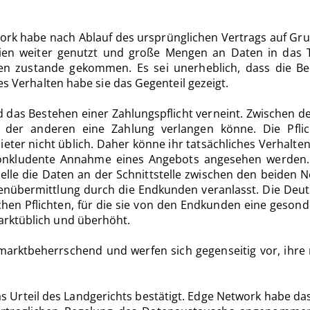
rk habe nach Ablauf des ursprünglichen Vertrags auf Gru
ien weiter genutzt und große Mengen an Daten in das T
ten zustande gekommen. Es sei unerheblich, dass die Bek
es Verhalten habe sie das Gegenteil gezeigt.
 das Bestehen einer Zahlungspflicht verneint. Zwischen d
der anderen eine Zahlung verlangen könne. Die Pflic
r nicht üblich. Daher könne ihr tatsächliches Verhalten 
konkludente Annahme eines Angebots angesehen werden. 
lle die Daten an der Schnittstelle zwischen den beiden N
nübermittlung durch die Endkunden veranlasst. Die Deuts
ichen Pflichten, für die sie von den Endkunden eine geson
arktüblich und überhöht.
r marktbeherrschend und werfen sich gegenseitig vor, ihre
as Urteil des Landgerichts bestätigt. Edge Network habe 