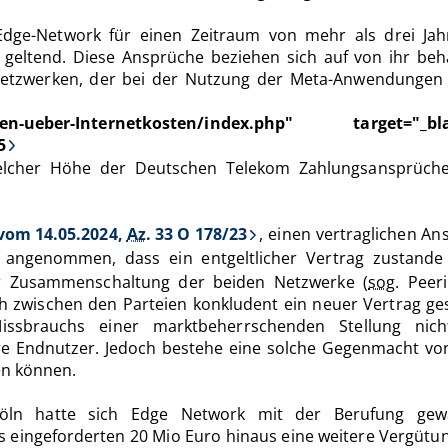
ge-Network für einen Zeitraum von mehr als drei Jah
n geltend. Diese Ansprüche beziehen sich auf von ihr 
etzwerken, der bei der Nutzung der Meta-Anwendungen F
treiten-ueber-Internetkosten/index.php" targe
5
welcher Höhe der Deutschen Telekom Zahlungsansprüche 
 vom 14.05.2024,
Az
. 33 O 178/23
, einen vertraglichen An
e angenommen, dass ein entgeltlicher Vertrag zustand
er Zusammenschaltung der beiden Netzwerke (
sog.
Peeri
zwischen den Parteien konkludent ein neuer Vertrag gesc
sbrauchs einer marktbeherrschenden Stellung nic
hre Endnutzer. Jedoch bestehe eine solche Gegenmacht vo
en können.
öln hatte sich Edge Network mit der Berufung gewa
s eingeforderten 20 Mio Euro hinaus eine weitere Vergütun