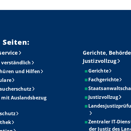
 Seiten:
service
Gerichte, Behörde
Justizvollzug
 verständlich
Gerichte
hüren und Hilfen
Fachgerichte
ulare
Staatsanwaltscha
aucherschutz
Justizvollzug
 mit Auslandsbezug
Landesjustizprüf
schutz
Zentraler IT-Diens
othek
der Justiz des La
ntion