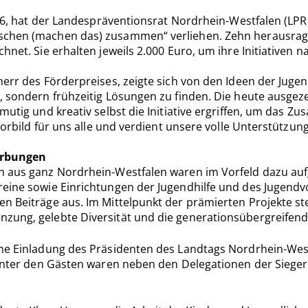
2026, hat der Landespräventionsrat Nordrhein-Westfalen (LP
schen (machen das) zusammen“ verliehen. Zehn herausrage
net. Sie erhalten jeweils 2.000 Euro, um ihre Initiativen n
herr des Förderpreises, zeigte sich von den Ideen der Juge
d, sondern frühzeitig Lösungen zu finden. Die heute ausg
 mutig und kreativ selbst die Initiative ergriffen, um das
Vorbild für uns alle und verdient unsere volle Unterstützung
erbungen
n aus ganz Nordrhein-Westfalen waren im Vorfeld dazu aufge
reine sowie Einrichtungen der Jugendhilfe und des Jugendv
en Beiträge aus. Im Mittelpunkt der prämierten Projekte s
nzung, gelebte Diversität und die generationsübergreifen
ame Einladung des Präsidenten des Landtags Nordrhein-Wes
. Unter den Gästen waren neben den Delegationen der Sieg