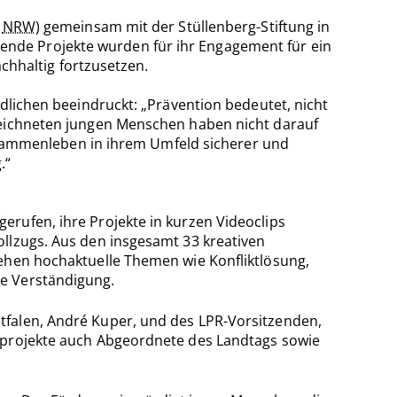
R
NRW
) gemeinsam mit der Stüllenberg-Stiftung in
nde Projekte wurden für ihr Engagement für ein
achhaltig fortzusetzen.
ndlichen beeindruckt: „Prävention bedeutet, nicht
ezeichneten jungen Menschen haben nicht darauf
 Zusammenleben in ihrem Umfeld sicherer und
.“
rufen, ihre Projekte in kurzen Videoclips
ollzugs. Aus den insgesamt 33 kreativen
tehen hochaktuelle Themen wie Konfliktlösung,
de Verständigung.
tfalen, André Kuper, und des LPR-Vorsitzenden,
erprojekte auch Abgeordnete des Landtags sowie