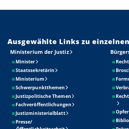
Ausgewählte Links zu einzelnen
Ministerium der Justiz
Bürger
Minister
Recht
Staatssekretärin
Brosc
Ministerium
Form
Schwerpunktthemen
Verbr
Justizpolitische Themen
Recht
Fachveröffentlichungen
Opfer
Justizministerialblatt
Bibli
Presse/
Öffentlichkeitsarbeit
Präve