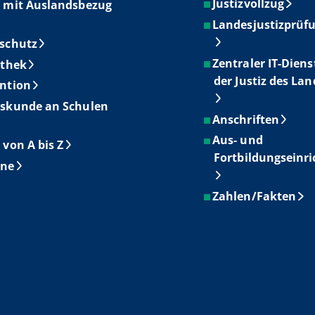
Justizvollzug
 mit Auslandsbezug
Landesjustizprüf
schutz
Zentraler IT-Diens
othek
der Justiz des La
ntion
skunde an Schulen
Anschriften
Aus- und
 von A bis Z
Fortbildungseinr
ine
Zahlen/Fakten