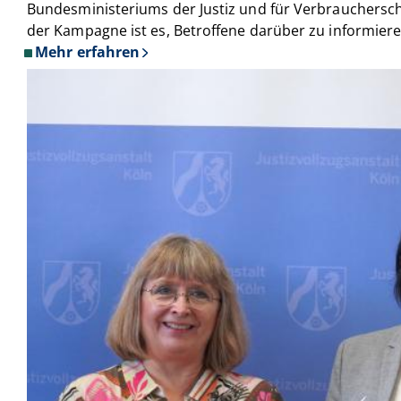
Bundesministeriums der Justiz und für Verbrauchersc
der Kampagne ist es, Betroffene darüber zu informier
Mehr erfahren
über
Dein
Mut
findet
Rückhalt:
Die
Justiz
NRW
unterstützt
Informationskampagne
gegen
häusliche
Gewalt