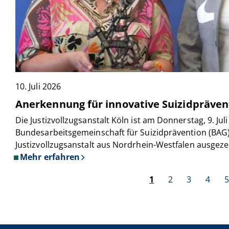
10. Juli 2026
Anerkennung für innovative Suizidprävent
Die Justizvollzugsanstalt Köln ist am Donnerstag, 9. Ju
Bundesarbeitsgemeinschaft für Suizidprävention (BAG
Justizvollzugsanstalt aus Nordrhein-Westfalen ausgeze
Mehr erfahren
über
Seitennummerie
Anerkennung
Aktuelle
1
Seite
2
Seite
3
Seite
4
S
5
für
Seite
innovative
Suizidpräventionsarbeit:
JVA