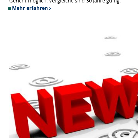
Gericht möglich. Vergleiche sind 30 Jahre gültig.
Mehr erfahren
über
RechtSpecial
-
Schiedsleute
helfen
Streit
schlichten!