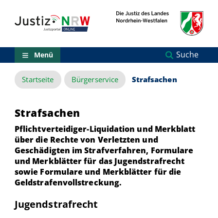
Direkt
Orientierungsbereich
zum
(Sprungmarken)
Inhalt
Zum
technischen
Menü
Suche
Menü
Zur
Suche
Startseite
Bürgerservice
Strafsachen
Zur
NRW-
Entscheidungssuche
Zur
Strafsachen
Hauptnavigation
Pflichtverteidiger-Liquidation und Merkblatt
Zum
aktuellen
über die Rechte von Verletzten und
Inhalt
Geschädigten im Strafverfahren, Formulare
Zu
und Merkblätter für das Jugendstrafrecht
ausgewählten
sowie Formulare und Merkblätter für die
Links
Geldstrafenvollstreckung.
zu
einzelnen
Jugendstrafrecht
Seiten