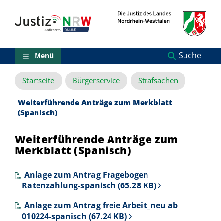
Direkt
Orientierungsbereich
zum
(Sprungmarken)
Inhalt
Zum
technischen
Menü
Suche
Menü
Zur
Suche
Startseite
Bürgerservice
Strafsachen
Zur
NRW-
Entscheidungssuche
Weiterführende Anträge zum Merkblatt
Zur
(Spanisch)
Hauptnavigation
Zum
Weiterführende Anträge zum
aktuellen
Merkblatt (Spanisch)
Inhalt
Zu
ausgewählten
Anlage zum Antrag Fragebogen
Links
Ratenzahlung-spanisch (65.28 KB)
zu
einzelnen
Anlage zum Antrag freie Arbeit_neu ab
Seiten
010224-spanisch (67.24 KB)