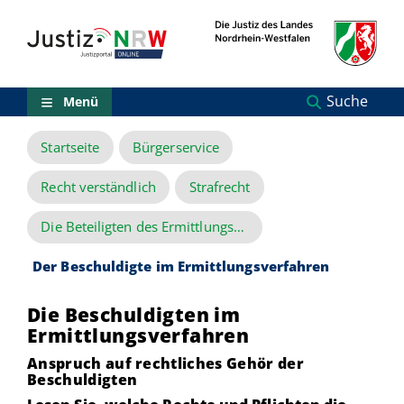
Direkt
Orientierungsbereich
zum
(Sprungmarken)
Inhalt
Zum
technischen
Menü
Suche
Menü
Zur
Suche
Startseite
Bürgerservice
Zur
NRW-
Entscheidungssuche
Recht verständlich
Strafrecht
Zur
Hauptnavigation
Die Beteiligten des Ermittlungsverfahrens
Zum
aktuellen
Der Beschuldigte im Ermittlungsverfahren
Inhalt
Zu
Die Beschuldigten im
ausgewählten
Links
Ermittlungsverfahren
zu
Anspruch auf rechtliches Gehör der
einzelnen
Beschuldigten
Seiten