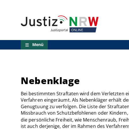
Direkt
Orientierungsbereich
zum
(Sprungmarken)
Inhalt
Zum
technischen
Menü
Zur
Suche
Menü
Zur
NRW-
Entscheidungssuche
Zur
Hauptnavigation
Zum
Nebenklage
aktuellen
Inhalt
Bei bestimmten Straftaten wird dem Verletzten 
Zu
ausgewählten
Verfahren eingeräumt. Als Nebenkläger erhält de
Links
Genugtuung zu verfolgen. Die Liste der Straftate
zu
Missbrauch von Schutzbefohlenen oder Kindern
einzelnen
die persönliche Freiheit, wie Menschenraub, Fre
Seiten
ist auch derjenige, der im Rahmen des Verfahren