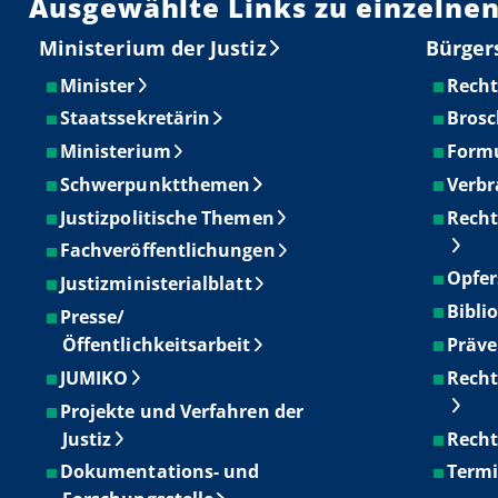
Ausgewählte Links zu einzelnen
Ministerium der Justiz
Bürger
Minister
Recht
Staatssekretärin
Brosc
Ministerium
Form
Schwerpunktthemen
Verbr
Justizpolitische Themen
Recht
Fachveröffentlichungen
Opfer
Justizministerialblatt
Bibli
Presse/
Öffentlichkeitsarbeit
Präve
JUMIKO
Recht
Projekte und Verfahren der
Justiz
Recht
Dokumentations- und
Term