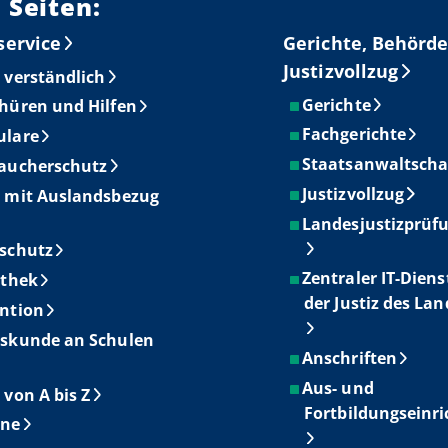
 Seiten:
service
Gerichte, Behörde
Justizvollzug
 verständlich
Gerichte
hüren und Hilfen
Fachgerichte
ulare
Staatsanwaltscha
aucherschutz
Justizvollzug
 mit Auslandsbezug
Landesjustizprüf
schutz
Zentraler IT-Diens
othek
der Justiz des La
ntion
skunde an Schulen
Anschriften
Aus- und
 von A bis Z
Fortbildungseinr
ine