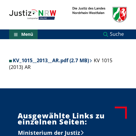
Direkt
Orientierungsbereich
zum
(Sprungmarken)
Inhalt
Zum
technischen
Menü
Suche
Menü
Zur
Suche
Zur
NRW-
KV_1015__2013__AR.pdf (2.7 MB)
KV 1015
Entscheidungssuche
(2013) AR
Zur
Hauptnavigation
Zum
aktuellen
Inhalt
Zu
ausgewählten
Links
Ausgewählte Links zu
zu
einzelnen Seiten:
einzelnen
Seiten
Ministerium der Justiz